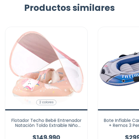
Productos similares
2 colores
Flotador Techo Bebé Entrenador
Bote Inflable Ca
Natación Toldo Extraible Niño
+ Remos 3 Pe
Marca Shurkby
$149.990
$299