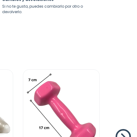
Si no te gusta, puedes cambiarlo por otro o
devolverlo.
Tapete
Ejercicio