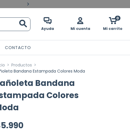
Pagos contraentrega en 
0
Ayuda
Mi cuenta
Mi carrito
CONTACTO
cio
>
Productos
>
ñoleta Bandana Estampada Colores Moda
añoleta Bandana
stampada Colores
Moda
$5.990