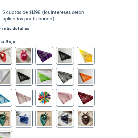
5
cuotas de
$1.198 (los intereses serán
aplicados por tu banco)
r más detalles
lor:
Rojo