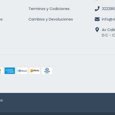
Terminos y Codiciones
322286
es
Cambios y Devoluciones
info@v
Av Call
D.C - 
os.