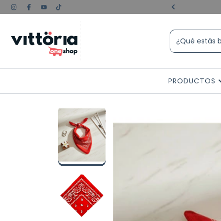
e experiencia💪🏼😎
PRODUCTOS