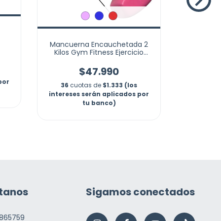
36
cuo
intereses
Mancuerna Encauchetada 2
otta
Kilos Gym Fitness Ejercicio
Pesas
$47.990
por
36
cuotas de
$1.333 (los
intereses serán aplicados por
tu banco)
tanos
Sigamos conectados
865759