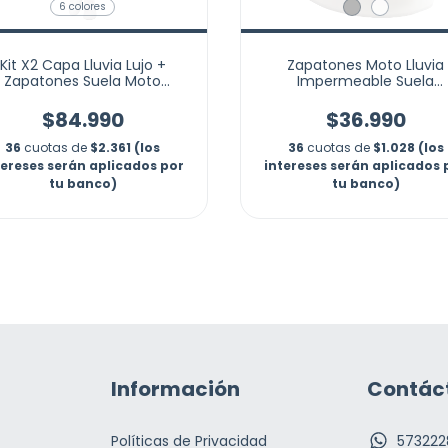
6 colores
Kit X2 Capa Lluvia Lujo +
Zapatones Moto Lluvia
Zapatones Suela Moto
Impermeable Suela
Reflectivo Marca Nubotta
Antideslizantes Marca Nub
$84.990
$36.990
36
cuotas de
$2.361 (los
36
cuotas de
$1.028 (los
tereses serán aplicados por
intereses serán aplicados 
tu banco)
tu banco)
Información
Contác
Políticas de Privacidad
573222