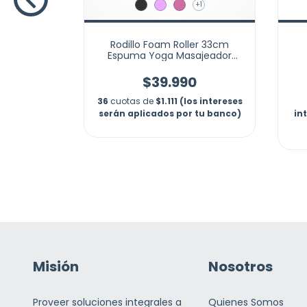
83 (los
+1
icados por
Rodillo Foam Roller 33cm
Espuma Yoga Masajeador
Grabado
$39.990
36
cuotas de
$1.111 (los intereses
serán aplicados por tu banco)
in
Misión
Nosotros
Proveer soluciones integrales a
Quienes Somos