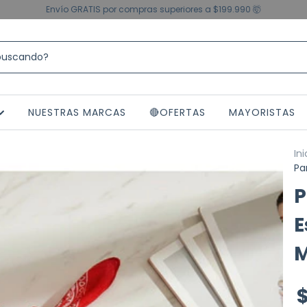
Envío GRATIS por compras superiores a $199.990 🤯
NUESTRAS MARCAS
🔴OFERTAS
MAYORISTAS
Ini
Pa
P
E