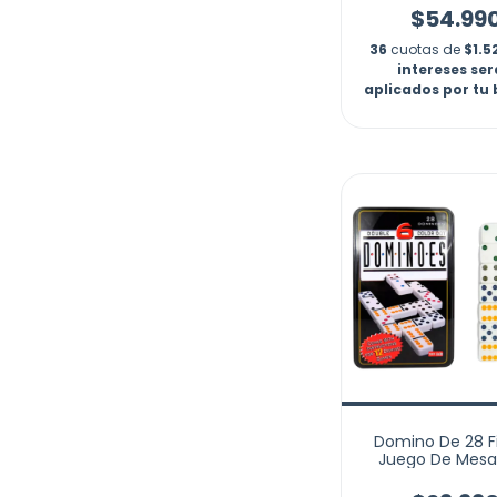
$54.99
36
cuotas de
$1.5
intereses se
aplicados por tu
Domino De 28 F
Juego De Mesa
Doble 6 De Col