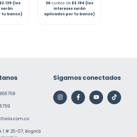
$2.139 (los
36
cuotas de
$3.194 (los
s serán
intereses serán
r tu banco)
aplicados por tu banco)
tanos
Sigamos conectados
865759
5759
ittoria.com.co
e 1 # 25-07, Bogotá