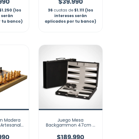
990
$39.990
$1.250 (los
36
cuotas de
$1.111 (los
s serán
intereses serán
r tu banco)
aplicados por tu banco)
En Madera
Juego Mesa
Artesanal
Backgammon 47cm +
o No 2
Estuche Cuero Premium
990
$189.990