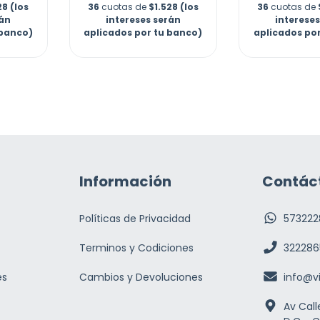
28 (los
36
cuotas de
$1.528 (los
36
cuotas de
rán
intereses serán
interese
 banco)
aplicados por tu banco)
aplicados po
Información
Contác
Políticas de Privacidad
573222
Terminos y Codiciones
322286
es
Cambios y Devoluciones
info@v
Av Call