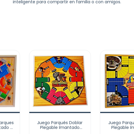
inteligente para compartir en familia o con amigos.
arques
Juego Parqués Doblar
Juego Parqu
tado 6
Plegable Imantado
Plegable 
50cm
48cm Doble Cara 6 Y 8
48cm Doble 