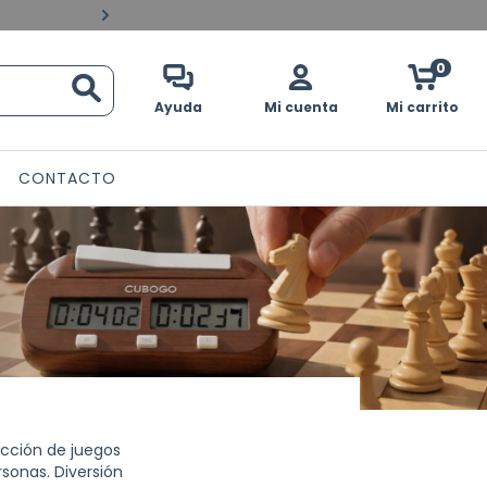
Pagos contraentrega en 
0
Ayuda
Mi cuenta
Mi carrito
CONTACTO
ección de juegos
sonas. Diversión