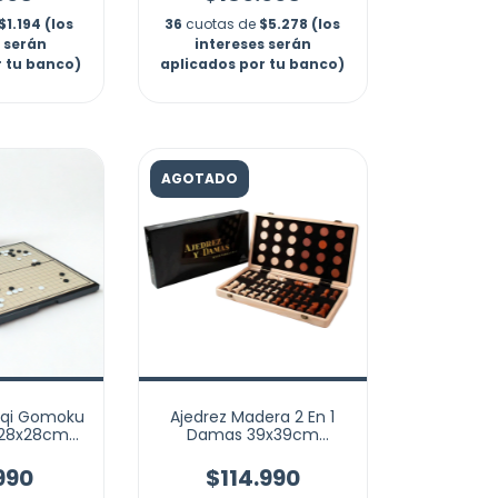
$1.194 (los
36
cuotas de
$5.278 (los
s serán
intereses serán
r tu banco)
aplicados por tu banco)
AGOTADO
iqi Gomoku
Ajedrez Madera 2 En 1
 28x28cm
Damas 39x39cm
ortátil
Plegable Lujo Magnetico
990
$114.990