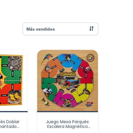
és Doblar
Juego Mesa Parqués
Imantado
Escalera Magnético
Cara 4 Y 6
Imantado Doble