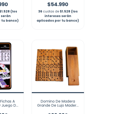
50x50cm
990
$54.990
$1.528 (los
36
cuotas de
$1.528 (los
s serán
intereses serán
r tu banco)
aplicados por tu banco)
Fichas A
Domino De Madera
9 Juego De
Grande De Lujo Madera
Metálica
Encrustadas