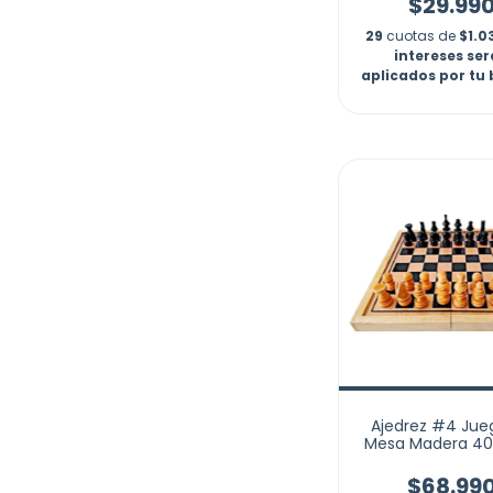
$29.99
29
cuotas de
$1.0
intereses se
aplicados por tu
Ajedrez #4 Jue
Mesa Madera 4
40 Cm Artesana
$68.99