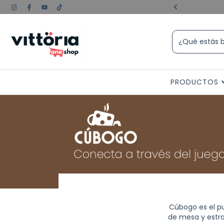
e experiencia💪🏼😎
PRODUCTOS
Cúbogo es el pu
de mesa y estra