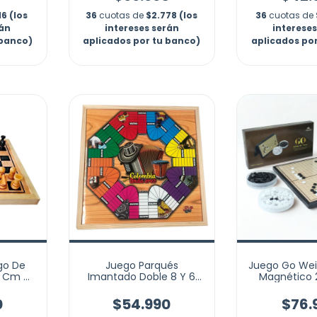
16 (los
36
cuotas de
$2.778 (los
36
cuotas de
rán
intereses serán
interese
 banco)
aplicados por tu banco)
aplicados po
go De
Juego Parqués
Juego Go We
0 Cm X
Imantado Doble 8 Y 6
Magnético
l No 3
Puestos 50x50cm Finca
Plegable P
0
$54.990
$76.