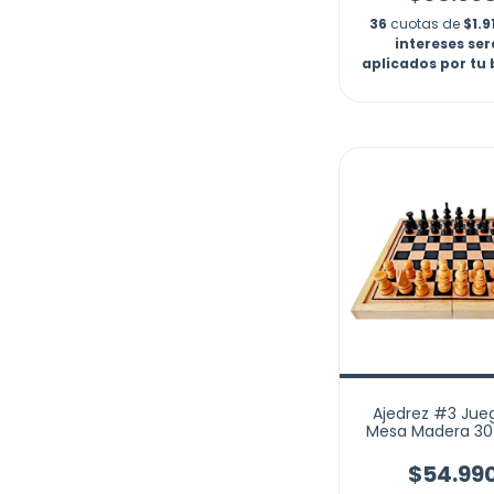
36
cuotas de
$1.9
intereses se
aplicados por tu
Ajedrez #3 Jue
Mesa Madera 3
30 Cm Artesana
$54.99