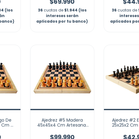
0
$69.990
$44.
34 (los
36
cuotas de
$1.944 (los
36
cuotas de
rán
intereses serán
interese
 banco)
aplicados por tu banco)
aplicados po
go De
Ajedrez #5 Madera
Ajedrez #2 
0 Cm X
45x45x4 Cm Artesanal
25x25x2 Cm 
l No.4
No.5 Profesional
Didáctic
0
$99.990
$42.