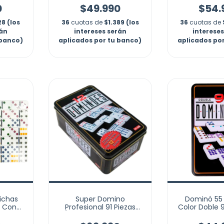
0
$49.990
$54.
28 (los
36
cuotas de
$1.389 (los
36
cuotas de
rán
intereses serán
interese
 banco)
aplicados por tu banco)
aplicados po
ichas
Super Domino
Dominó 55 
 Con
Profesional 91 Piezas
Color Doble 
ores
12/12 Juega Hasta 13 Pers
Mesa Caja 