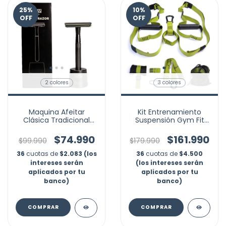
25
%
10
%
OFF
OFF
2 colores
3 colores
Maquina Afeitar
Kit Entrenamiento
Clásica Tradicional
Suspensión Gym Fit
Base Lujo + 5 Cuchillas
Correas Banda
Ajustable
$74.990
$161.990
$99.990
$179.990
36
cuotas de
$2.083 (los
36
cuotas de
$4.500
intereses serán
(los intereses serán
aplicados por tu
aplicados por tu
banco)
banco)
COMPRAR
COMPRAR