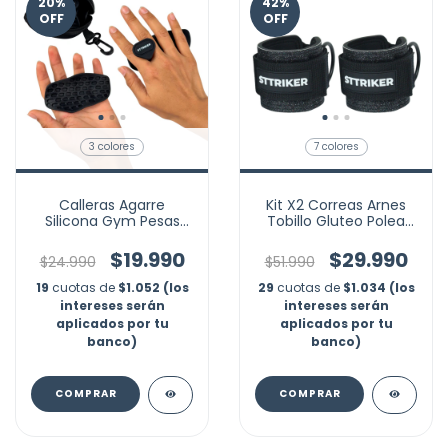
20
%
42
%
OFF
OFF
3 colores
7 colores
Calleras Agarre
Kit X2 Correas Arnes
Silicona Gym Pesas
Tobillo Gluteo Polea
Barra Guantes
Cable Grillete Gym
Almohadilla
$19.990
$29.990
$24.990
$51.990
19
cuotas de
$1.052 (los
29
cuotas de
$1.034 (los
intereses serán
intereses serán
aplicados por tu
aplicados por tu
banco)
banco)
COMPRAR
COMPRAR