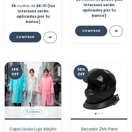
intereses serán
36
cuotas de
$6.111 (los
aplicados por tu
intereses serán
banco)
aplicados por tu
banco)
COMPRAR
COMPRAR
14
%
35
%
OFF
OFF
4 colores
Capa Lluvia Lujo Adulto
Secador 2trk Para