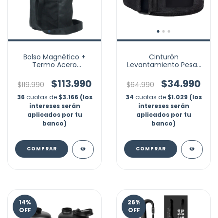
Bolso Magnético +
Cinturón
Termo Acero
Levantamiento Pesas
Inoxidable Imán
Gym Gimnasio
Maleta Gym
Crossfit Fuerza
$113.990
$34.990
$119.990
$64.990
36
cuotas de
$3.166 (los
34
cuotas de
$1.029 (los
intereses serán
intereses serán
aplicados por tu
aplicados por tu
banco)
banco)
COMPRAR
COMPRAR
14
%
26
%
OFF
OFF