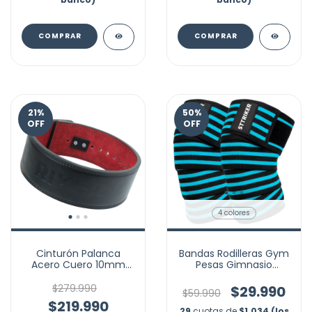
COMPRAR
COMPRAR
21
%
50
%
OFF
OFF
4 colores
Cinturón Palanca
Bandas Rodilleras Gym
Acero Cuero 10mm
Pesas Gimnasio
Pesas Gym
Vendas Compresión
Powerlifting
$279.990
$29.990
$59.990
$219.990
29
cuotas de
$1.034 (los