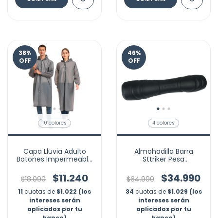
38
%
46
%
OFF
OFF
10 colores
4 colores
Capa Lluvia Adulto
Almohadilla Barra
Botones Impermeable
Sttriker Pesa
Eva Chaqueta Capota
Sentadillas Hipthrust
Marca Nubotta
Pad
$11.240
$34.990
$18.090
$64.990
11
cuotas de
$1.022 (los
34
cuotas de
$1.029 (los
intereses serán
intereses serán
aplicados por tu
aplicados por tu
banco)
banco)