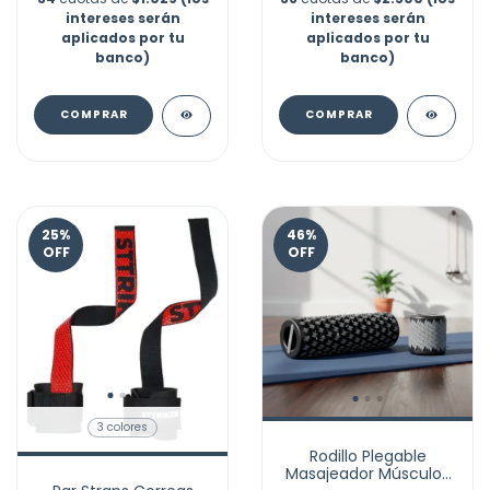
intereses serán
intereses serán
aplicados por tu
aplicados por tu
banco)
banco)
COMPRAR
COMPRAR
25
%
46
%
OFF
OFF
3 colores
Rodillo Plegable
Masajeador Músculos