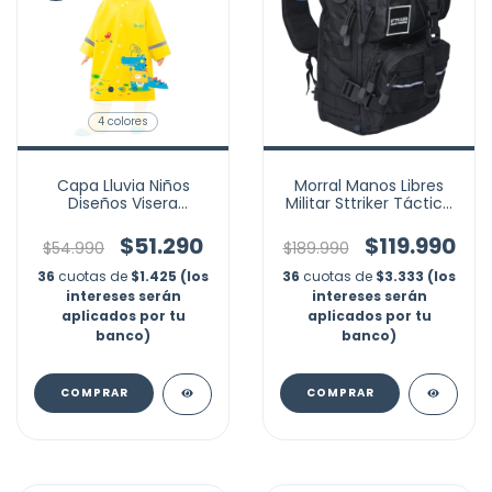
4 colores
Capa Lluvia Niños
Morral Manos Libres
Diseños Visera
Militar Sttriker Táctica
Impermeable
20l Gym Asalto
Expansor Morral Marca
$51.290
$119.990
$54.990
$189.990
Nubotta
36
cuotas de
$1.425 (los
36
cuotas de
$3.333 (los
intereses serán
intereses serán
aplicados por tu
aplicados por tu
banco)
banco)
COMPRAR
COMPRAR