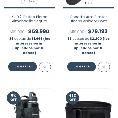
5 colores
Kit X2 Gluteo Pierna
Soporte Arm Blaster
Almohadilla Seguro
Bíceps Aislador Gym
Barra Hip Thrust Gym
Casa Predicador
$59.990
$79.193
$99.990
$119.990
36
cuotas de
$1.666 (los
36
cuotas de
$2.200 (los
intereses serán
intereses serán
aplicados por tu
aplicados por tu
banco)
banco)
COMPRAR
5
%
46
%
OFF
OFF