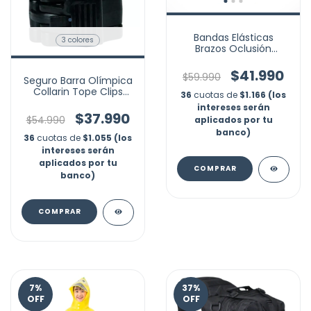
Bandas Elásticas
3 colores
Brazos Oclusión
Restricción Flujo
Sanguíneo
$41.990
$59.990
Seguro Barra Olímpica
Collarin Tope Clips
36
cuotas de
$1.166 (los
Profesional Gym X2
intereses serán
$37.990
$54.990
aplicados por tu
banco)
36
cuotas de
$1.055 (los
intereses serán
aplicados por tu
COMPRAR
banco)
COMPRAR
7
%
37
%
OFF
OFF