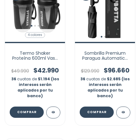
4 colores
Termo Shaker
Sombrilla Premium
Proteína 600ml Vaso
Paragua Automatico
Base Curva Mezclador
Mango Mosqueton
Candado Marca
$42.990
$96.660
$49.990
$129.990
Nubotta
36
cuotas de
$1.194 (los
36
cuotas de
$2.685 (los
intereses serán
intereses serán
aplicados por tu
aplicados por tu
banco)
banco)
COMPRAR
COMPRAR