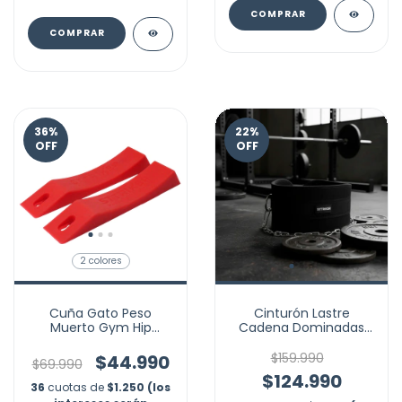
COMPRAR
COMPRAR
36
%
22
%
OFF
OFF
2 colores
Cuña Gato Peso
Cinturón Lastre
Muerto Gym Hip
Cadena Dominadas
Thrust Soporte Pesas
Fondos Pesas Gym
Powerlift
Discos
$159.990
$44.990
$69.990
$124.990
36
cuotas de
$1.250 (los