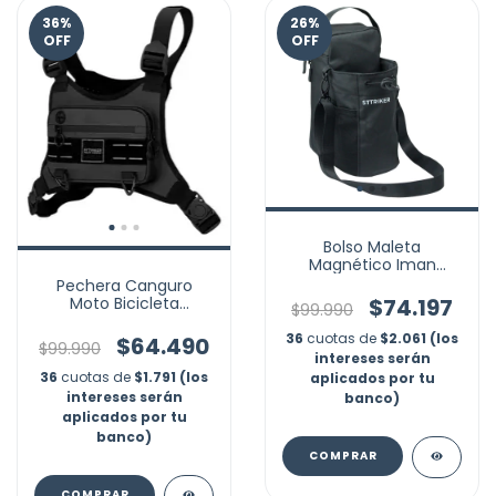
36
%
26
%
OFF
OFF
Bolso Maleta
Magnético Iman
Gimnasio Gym Portátil
Pechera Canguro
$74.197
Moto Bicicleta
$99.990
Multiusos Celular
Reflectivo
36
cuotas de
$2.061 (los
$64.490
$99.990
intereses serán
36
cuotas de
$1.791 (los
aplicados por tu
intereses serán
banco)
aplicados por tu
banco)
COMPRAR