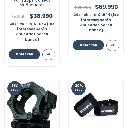
Par Straps Correas
Yoga 3d Retactil Gym
Muñequeras
$69.990
$129.990
Levantamiento Pesas
Gym
$38.990
36
cuotas de
$1.944 (los
$51.990
intereses serán
36
cuotas de
$1.083 (los
aplicados por tu
intereses serán
banco)
aplicados por tu
banco)
COMPRAR
COMPRAR
31
%
30
%
OFF
OFF