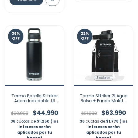
36
%
22
%
OFF
OFF
3 colores
Termo Botella Sttriker
Termo Sttriker 2l Agua
Acero Inoxidable 1.1l
Bolso + Funda Maleta
Agua Termica
Motivacional
$44.990
$63.990
$69.990
$81.990
36
cuotas de
$1.250 (los
36
cuotas de
$1.778 (los
intereses serán
intereses serán
aplicados por tu
aplicados por tu
banco)
banco)