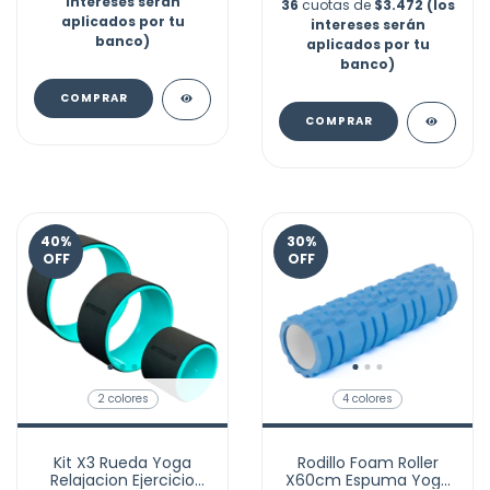
intereses serán
36
cuotas de
$3.472 (los
aplicados por tu
intereses serán
banco)
aplicados por tu
banco)
COMPRAR
COMPRAR
40
%
30
%
OFF
OFF
2 colores
4 colores
Kit X3 Rueda Yoga
Rodillo Foam Roller
Relajacion Ejercicio
X60cm Espuma Yoga