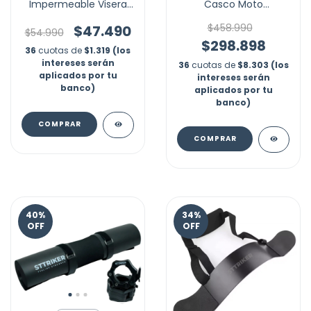
Impermeable Visera
Casco Moto
Moto Reflectivo Marca
Esterilizador Iones Con
Nubotta
Time
$458.990
$47.490
$54.990
$298.898
36
cuotas de
$1.319 (los
intereses serán
36
cuotas de
$8.303 (los
aplicados por tu
intereses serán
banco)
aplicados por tu
banco)
COMPRAR
40
%
34
%
OFF
OFF