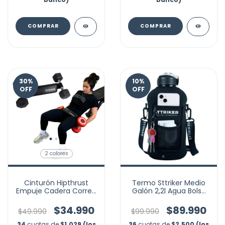
COMPRAR
COMPRAR
30
%
10
%
OFF
OFF
2 colores
Cinturón Hipthrust
Termo Sttriker Medio
Empuje Cadera Correa
Galón 2,2l Agua Bolso
Glúteo Mancuerna
Funda Estuche
Gym
$34.990
$89.990
$49.990
$99.990
34
cuotas de
$1.029 (los
36
cuotas de
$2.500 (los