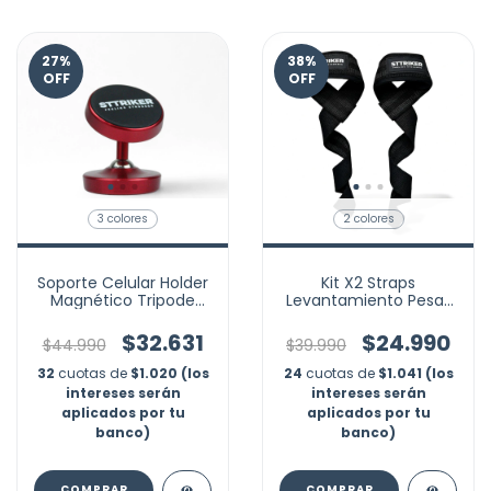
27
%
38
%
OFF
OFF
3 colores
2 colores
Soporte Celular Holder
Kit X2 Straps
Magnético Tripode
Levantamiento Pesas
Iman Dual Gym 360°
Correas Gimnasio
Crossfit
$32.631
$24.990
$44.990
$39.990
32
cuotas de
$1.020 (los
24
cuotas de
$1.041 (los
intereses serán
intereses serán
aplicados por tu
aplicados por tu
banco)
banco)
COMPRAR
COMPRAR