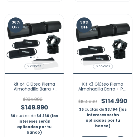
36
%
30
%
OFF
OFF
2 colores
6 colores
kit x4 Glúteo Pierna
Kit x3 Glúteo Pierna
Almohadilla Barra +
Almohadilla Barra + Par
Seguros + Par
Tobilleras + Seguros
Tobilleras + par cuñas
$234.990
$114.990
$164.990
discos
$149.990
36
cuotas de
$3.194 (los
intereses serán
36
cuotas de
$4.166 (los
aplicados por tu
intereses serán
banco)
aplicados por tu
banco)