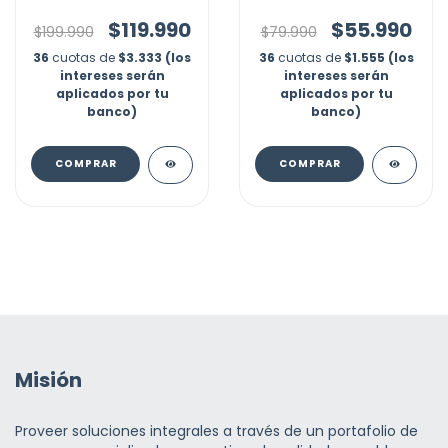
Gym Masaje Espalda
Masajeador Grabado
$119.990
$55.990
$199.990
$79.990
36
cuotas de
$3.333 (los
36
cuotas de
$1.555 (los
intereses serán
intereses serán
aplicados por tu
aplicados por tu
banco)
banco)
COMPRAR
COMPRAR
Misión
Proveer soluciones integrales a través de un portafolio de