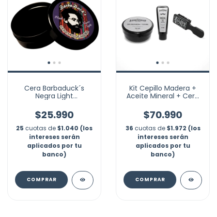
Cera Barbaduck´s
Kit Cepillo Madera +
Negra Light
Aceite Mineral + Cera
Tratamiento Barba
Para Pomada Barba
Crece Natural
$25.990
$70.990
25
cuotas de
$1.040 (los
36
cuotas de
$1.972 (los
intereses serán
intereses serán
aplicados por tu
aplicados por tu
banco)
banco)