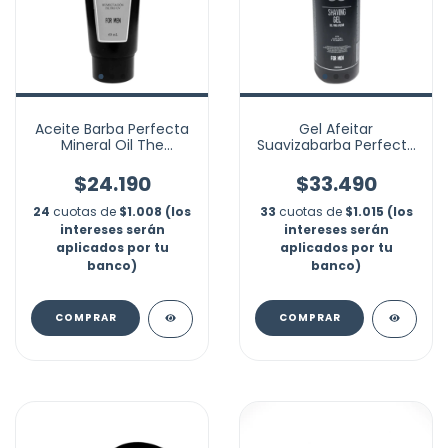
Aceite Barba Perfecta
Gel Afeitar
Mineral Oil The
Suavizabarba Perfecta
Barbershop
Barbershop 1000ml
Tratamiento
$24.190
$33.490
24
cuotas de
$1.008 (los
33
cuotas de
$1.015 (los
intereses serán
intereses serán
aplicados por tu
aplicados por tu
banco)
banco)