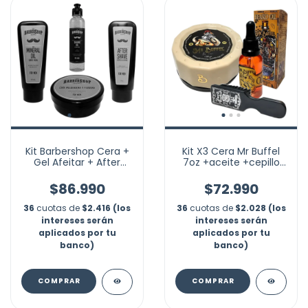
Kit Barbershop Cera +
Kit X3 Cera Mr Buffel
Gel Afeitar + After
7oz +aceite +cepillo
Shave + Mineral Oil
Jack Daniel Barba
Barba
$86.990
$72.990
36
cuotas de
$2.416 (los
36
cuotas de
$2.028 (los
intereses serán
intereses serán
aplicados por tu
aplicados por tu
banco)
banco)
COMPRAR