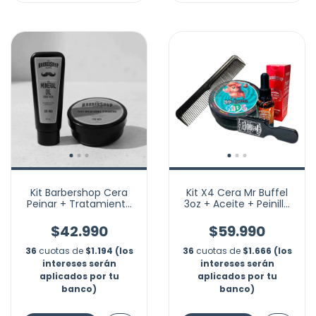
Kit Barbershop Cera
Kit X4 Cera Mr Buffel
Peinar + Tratamiento
3oz + Aceite + Peinilla
Mineral Oil Barba P
+cepillo Barba
$42.990
$59.990
36
cuotas de
$1.194 (los
36
cuotas de
$1.666 (los
intereses serán
intereses serán
aplicados por tu
aplicados por tu
banco)
banco)