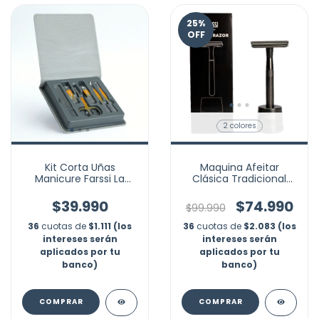
25
%
OFF
2 colores
Kit Corta Uñas
Maquina Afeitar
Manicure Farssi La
Clásica Tradicional
Barba 6 Pzas Acero
Base Lujo + 5 Cuchillas
Profesi
$39.990
$74.990
$99.990
36
cuotas de
$1.111 (los
36
cuotas de
$2.083 (los
intereses serán
intereses serán
aplicados por tu
aplicados por tu
banco)
banco)
COMPRAR
COMPRAR