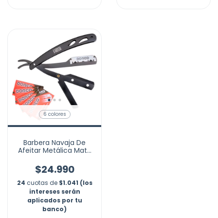
6 colores
Barbera Navaja De
Afeitar Metálica Mate
+10 Cuchillas Shaver
$24.990
24
cuotas de
$1.041 (los
intereses serán
aplicados por tu
banco)