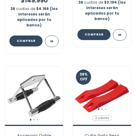
$149.990
36
cuotas de
$3.194 (los
intereses serán
36
cuotas de
$4.166 (los
aplicados por tu
intereses serán
banco)
aplicados por tu
banco)
COMPRAR
COMPRAR
36
%
OFF
2 colores
Accesorio Doble
Cuña Gato Peso