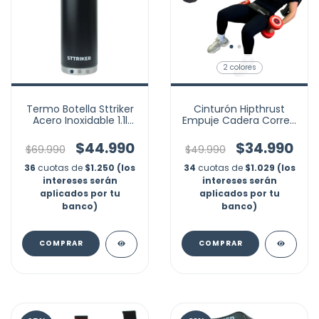
2 colores
Termo Botella Sttriker
Cinturón Hipthrust
Acero Inoxidable 1.1l
Empuje Cadera Correa
Agua Termica
Glúteo Mancuerna
Gym
$44.990
$34.990
$69.990
$49.990
36
cuotas de
$1.250 (los
34
cuotas de
$1.029 (los
intereses serán
intereses serán
aplicados por tu
aplicados por tu
banco)
banco)
COMPRAR
COMPRAR