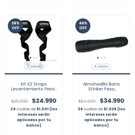
38
%
46
%
OFF
OFF
2 colores
4 colores
Kit X2 Straps
Almohadilla Barra
Levantamiento Pesas
Sttriker Pesa
Correas Gimnasio
Sentadillas Hipthrust
Crossfit
Pad
$24.990
$34.990
$39.990
$64.990
24
cuotas de
$1.041 (los
34
cuotas de
$1.029 (los
intereses serán
intereses serán
aplicados por tu
aplicados por tu
banco)
banco)