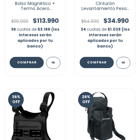
Bolso Magnético +
Cinturón
Termo Acero
Levantamiento Pesas
Inoxidable Imán
Gym Gimnasio
Maleta Gym
Crossfit Fuerza
$113.990
$34.990
$119.990
$64.990
36
cuotas de
$3.166 (los
34
cuotas de
$1.029 (los
intereses serán
intereses serán
aplicados por tu
aplicados por tu
banco)
banco)
COMPRAR
COMPRAR
36
%
26
%
OFF
OFF