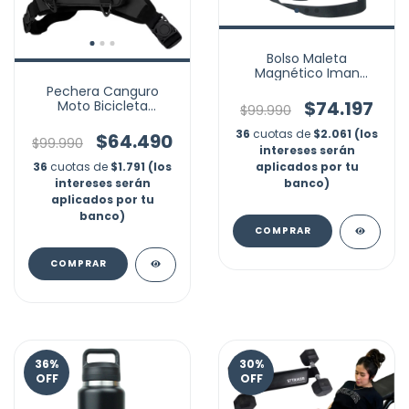
Bolso Maleta
Magnético Iman
Gimnasio Gym Portátil
Pechera Canguro
$74.197
Moto Bicicleta
$99.990
Multiusos Celular
Reflectivo
36
cuotas de
$2.061 (los
$64.490
$99.990
intereses serán
36
cuotas de
$1.791 (los
aplicados por tu
intereses serán
banco)
aplicados por tu
banco)
COMPRAR
36
%
30
%
OFF
OFF