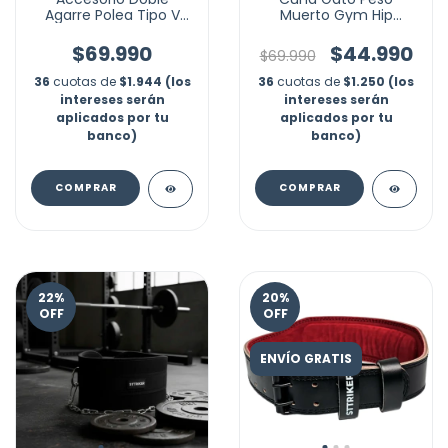
Agarre Polea Tipo V
Muerto Gym Hip
Gym Pro Espalda
Thrust Soporte Pesas
Powerlift
$69.990
$44.990
$69.990
36
cuotas de
$1.944 (los
36
cuotas de
$1.250 (los
intereses serán
intereses serán
aplicados por tu
aplicados por tu
banco)
banco)
COMPRAR
22
%
20
%
OFF
OFF
ENVÍO GRATIS