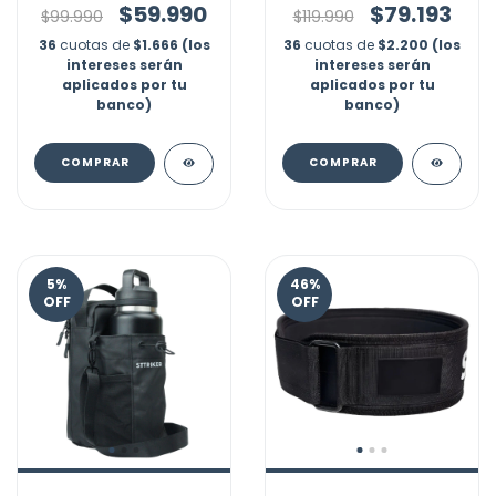
$59.990
$79.193
$99.990
$119.990
36
cuotas de
$1.666 (los
36
cuotas de
$2.200 (los
intereses serán
intereses serán
aplicados por tu
aplicados por tu
banco)
banco)
COMPRAR
5
%
46
%
OFF
OFF