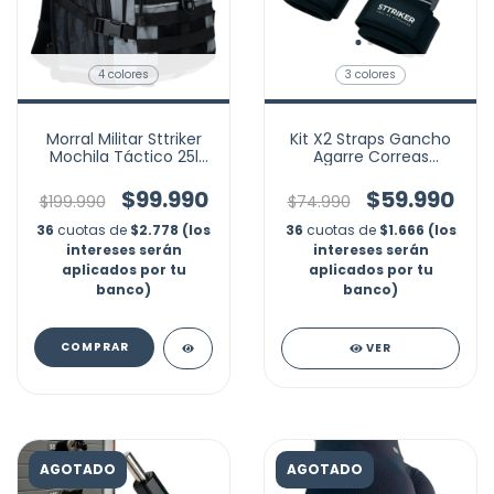
4 colores
3 colores
Morral Militar Sttriker
Kit X2 Straps Gancho
Mochila Táctico 25l
Agarre Correas
Maleta Gym Asalt
Levantamiento Pesas
Gym
$99.990
$59.990
$199.990
$74.990
36
cuotas de
$2.778 (los
36
cuotas de
$1.666 (los
intereses serán
intereses serán
aplicados por tu
aplicados por tu
banco)
banco)
COMPRAR
VER
AGOTADO
AGOTADO