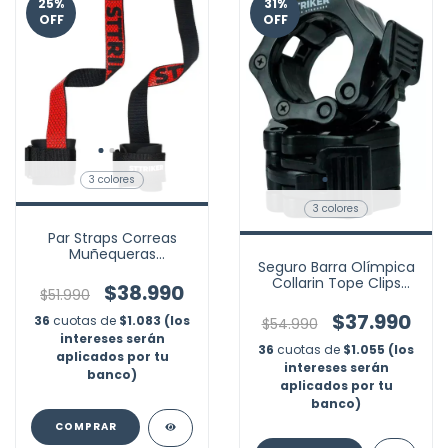
25
%
31
%
OFF
OFF
3 colores
3 colores
Par Straps Correas
Muñequeras
Seguro Barra Olímpica
Levantamiento Pesas
Collarin Tope Clips
Gym
$38.990
$51.990
Profesional Gym X2
$37.990
36
cuotas de
$1.083 (los
$54.990
intereses serán
36
cuotas de
$1.055 (los
aplicados por tu
intereses serán
banco)
aplicados por tu
banco)
COMPRAR