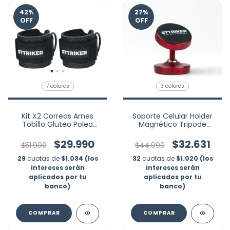
42
%
27
%
OFF
OFF
7 colores
3 colores
Kit X2 Correas Arnes
Soporte Celular Holder
Tobillo Gluteo Polea
Magnético Tripode
Cable Grillete Gym
Iman Dual Gym 360°
$29.990
$32.631
$51.990
$44.990
29
cuotas de
$1.034 (los
32
cuotas de
$1.020 (los
intereses serán
intereses serán
aplicados por tu
aplicados por tu
banco)
banco)
COMPRAR
COMPRAR