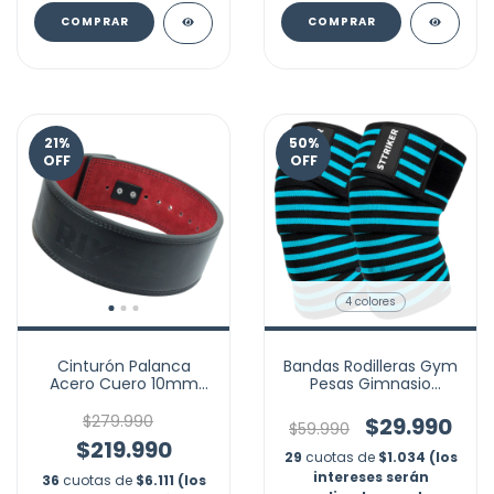
COMPRAR
COMPRAR
21
%
50
%
OFF
OFF
4 colores
Cinturón Palanca
Bandas Rodilleras Gym
Acero Cuero 10mm
Pesas Gimnasio
Pesas Gym
Vendas Compresión
Powerlifting
$279.990
$29.990
$59.990
$219.990
29
cuotas de
$1.034 (los
intereses serán
36
cuotas de
$6.111 (los