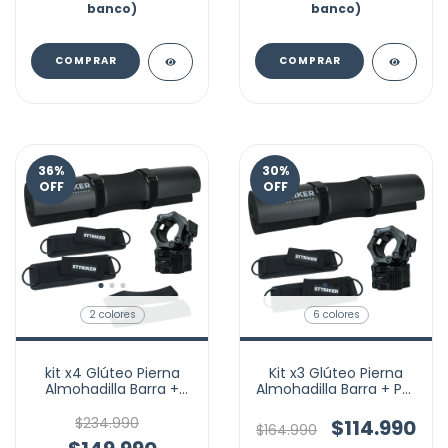
banco)
banco)
COMPRAR
COMPRAR
36
%
30
%
OFF
OFF
2 colores
6 colores
kit x4 Glúteo Pierna
Kit x3 Glúteo Pierna
Almohadilla Barra +
Almohadilla Barra + Par
Seguros + Par
Tobilleras + Seguros
Tobilleras + par cuñas
$234.990
$114.990
$164.990
discos