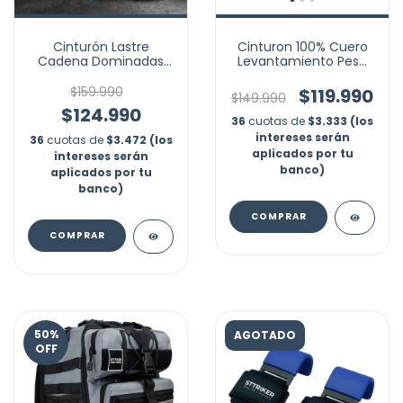
Cinturón Lastre
Cinturon 100% Cuero
Cadena Dominadas
Levantamiento Pesa
Fondos Pesas Gym
Gym Crossfit Building
Discos
$159.990
$119.990
$149.990
$124.990
36
cuotas de
$3.333 (los
intereses serán
36
cuotas de
$3.472 (los
aplicados por tu
intereses serán
banco)
aplicados por tu
banco)
COMPRAR
COMPRAR
50
%
AGOTADO
OFF