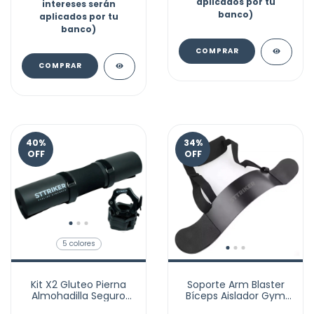
aplicados por tu
intereses serán
banco)
aplicados por tu
banco)
COMPRAR
COMPRAR
40
%
34
%
OFF
OFF
5 colores
Kit X2 Gluteo Pierna
Soporte Arm Blaster
Almohadilla Seguro
Bíceps Aislador Gym
Barra Hip Thrust Gym
Casa Predicador