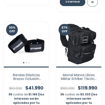
COMPRAR
30
%
37
%
OFF
OFF
Bandas Elásticas
Morral Manos Libres
Brazos Oclusión
Militar Sttriker Táctica
Restricción Flujo
20l Gym Asalto
Sanguíneo
$41.990
$119.990
$59.990
$189.990
36
cuotas de
$1.166 (los
36
cuotas de
$3.333 (los
intereses serán
intereses serán
aplicados por tu
aplicados por tu