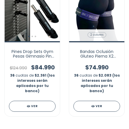
2 colores
Pines Drop Sets Gym
Bandas Oclusión
Pesas Gimnasio Pin
Gluteo Pierna X2
Más Repeticiones
Restricción Sanguíneo
Gym
$84.990
$74.990
$124.990
36
cuotas de
$2.361 (los
36
cuotas de
$2.083 (los
intereses serán
intereses serán
aplicados por tu
aplicados por tu
banco)
banco)
VER
VER