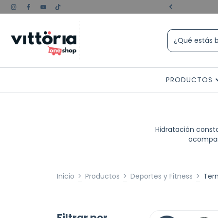
e experiencia💪🏼😎
PRODUCTOS
Hidratación consta
acompaña
Inicio
>
Productos
>
Deportes y Fitness
>
Ter
Filtrar por