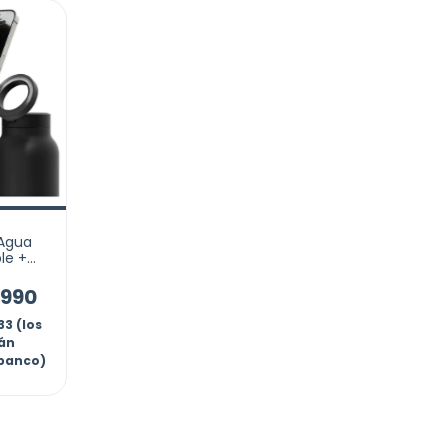
 Agua
le +
lular
.990
33 (los
rán
 banco)