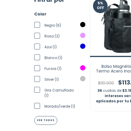
5
%
OFF
Color
Negro (6)
Rosa (2)
Azul (1)
Blanco (1)
Bolso Magnéti
Fucsia (1)
Termo Acero Ino
Imán Maleta
Silver (1)
$113
$119.990
Gris Camuflado
36
cuotas de
$3.1
(1)
intereses se
aplicados por tu
Morado/verde (1)
VER TODOS