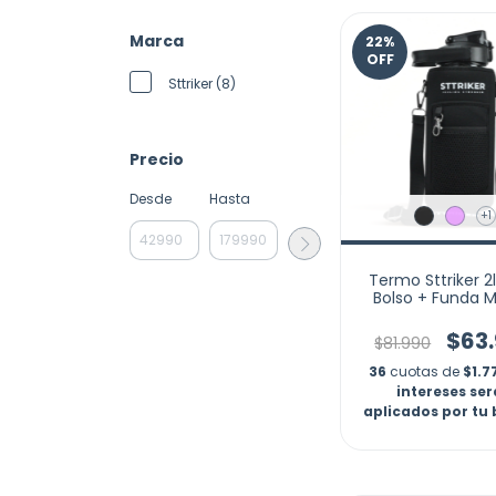
Marca
22
%
OFF
Sttriker (8)
Precio
Desde
Hasta
+1
Termo Sttriker 2
Bolso + Funda M
Motivaciona
$63
$81.990
36
cuotas de
$1.7
intereses se
aplicados por tu