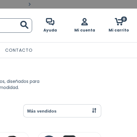
Pagos contraentrega en 
0
Ayuda
Mi cuenta
Mi carrito
CONTACTO
ros, diseñados para
omodidad.