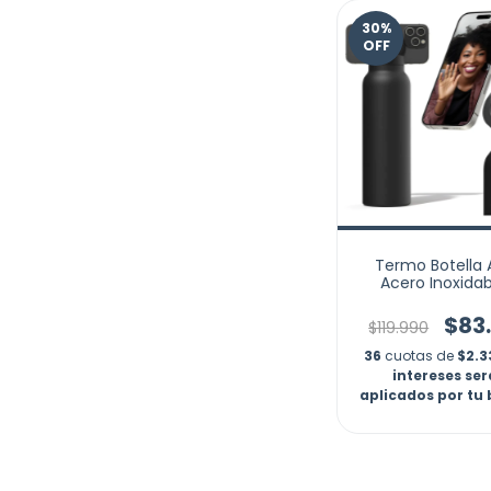
30
%
OFF
Termo Botella
Acero Inoxidab
Soporte Imán Ce
$83
$119.990
36
cuotas de
$2.3
intereses se
aplicados por tu