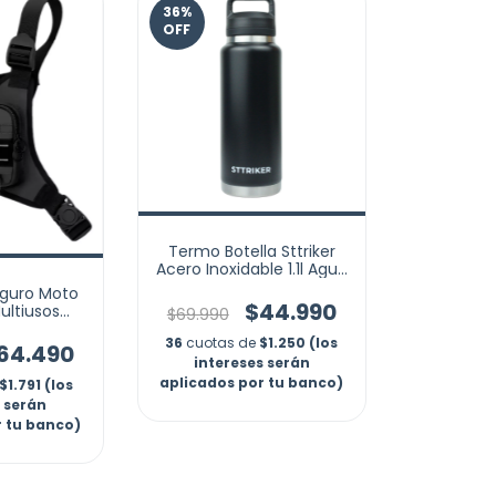
36
%
OFF
Termo Botella Sttriker
Acero Inoxidable 1.1l Agua
Termica
guro Moto
$44.990
ultiusos
$69.990
flectivo
36
cuotas de
$1.250 (los
64.490
intereses serán
aplicados por tu banco)
$1.791 (los
s serán
r tu banco)