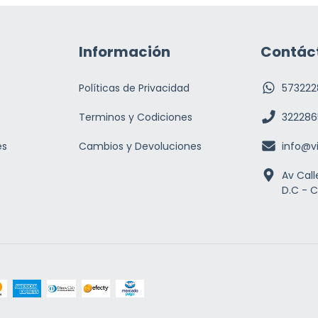
Información
Contác
Políticas de Privacidad
573222
Terminos y Codiciones
322286
es
Cambios y Devoluciones
info@v
Av Call
D.C - 