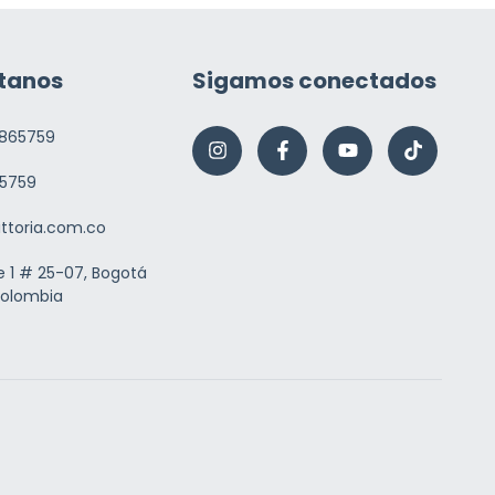
tanos
Sigamos conectados
865759
5759
ittoria.com.co
e 1 # 25-07, Bogotá
Colombia