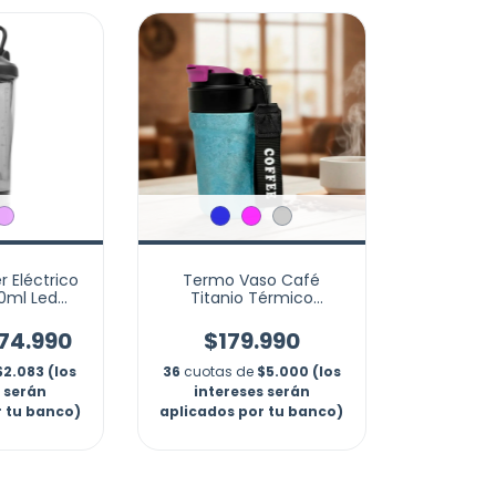
 Eléctrico
Termo Vaso Café
00ml Led
Titanio Térmico
le Usb
Antigoteo Premium
74.990
$179.990
$2.083 (los
36
cuotas de
$5.000 (los
s serán
intereses serán
r tu banco)
aplicados por tu banco)