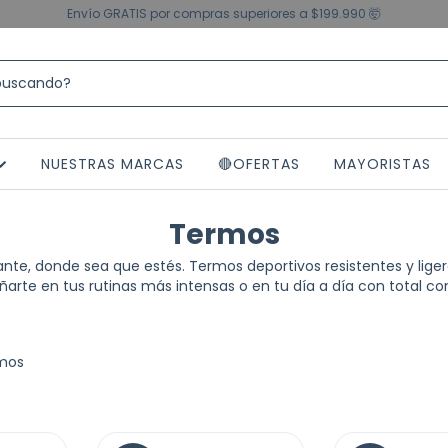
Envío GRATIS por compras superiores a $199.990 🤯
NUESTRAS MARCAS
🔴OFERTAS
MAYORISTAS
Termos
nte, donde sea que estés. Termos deportivos resistentes y lige
rte en tus rutinas más intensas o en tu día a día con total c
mos