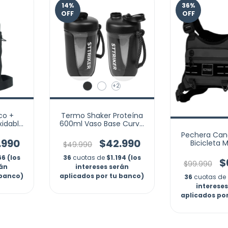
14
%
36
%
OFF
OFF
+2
co +
Termo Shaker Proteína
xidable
600ml Vaso Base Curva
 Gym
Mezclador
Pechera Can
.990
$42.990
Bicicleta M
$49.990
Celular Re
66 (los
36
cuotas de
$1.194 (los
$
$99.990
rán
intereses serán
 banco)
aplicados por tu banco)
36
cuotas de
interese
aplicados po