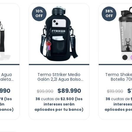
10
%
38
%
OFF
OFF
l Agua
Termo Sttriker Medio
Termo Shaker
aleta
Galón 2,2l Agua Bolso
Botella 7
l
Funda Estuche
Recargab
.990
$89.990
$
$99.990
$119.990
78 (los
36
cuotas de
$2.500 (los
36
cuotas de
rán
intereses serán
interese
 banco)
aplicados por tu banco)
aplicados po