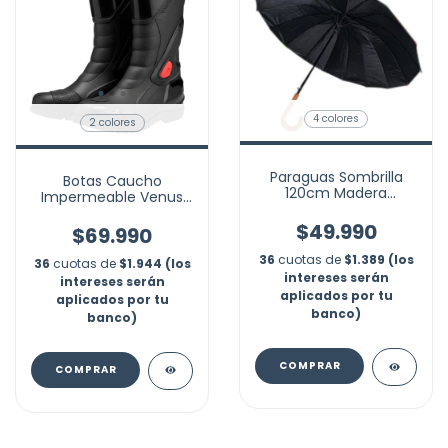
4 colores
2 colores
Paraguas Sombrilla
Botas Caucho
120cm Madera
Impermeable Venus
Ejecutivo Automático
Racing Motociclista
Grande
$49.990
Reflectiva
$69.990
36
cuotas de
$1.389 (los
36
cuotas de
$1.944 (los
intereses serán
intereses serán
aplicados por tu
aplicados por tu
banco)
banco)
COMPRAR
COMPRAR