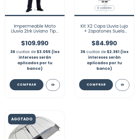
6 colores
Impermeable Moto
Kit X2 Capa Lluvia Lujo
Lluvia 2trk Liviano Tipo
+ Zapatones Suela
Sudadera
Moto Reflectivo Marca
Nubotta
$109.990
$84.990
36
cuotas de
$3.055 (los
36
cuotas de
$2.361 (los
intereses serán
intereses serán
aplicados por tu
aplicados por tu
banco)
banco)
COMPRAR
COMPRAR
AGOTADO