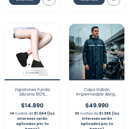
6 colores
Zapatones Funda
Capa Gabán
Silicona 100%
Impermeable Abrigo
Impermeable Zapato
Largo Lluvia Resistente
Lluvia Moto Marca
$14.890
$49.990
Nubotta
14
cuotas de
$1.064 (los
36
cuotas de
$1.389 (los
intereses serán
intereses serán
aplicados por tu
aplicados por tu
banco)
banco)