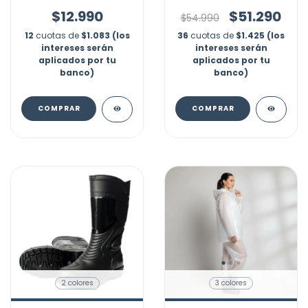
Eva Capota Cordones
Impermeable
Expansor Morral Marca
$12.990
$51.290
$54.990
Nubotta
12
cuotas de
$1.083 (los
36
cuotas de
$1.425 (los
intereses serán
intereses serán
aplicados por tu
aplicados por tu
banco)
banco)
COMPRAR
COMPRAR
2 colores
3 colores