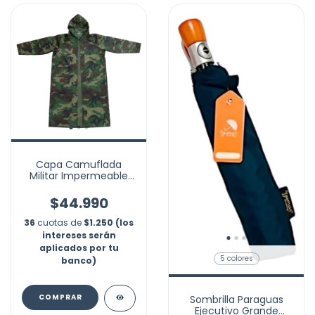
Capa Camuflada
Militar Impermeable
Capucha Lluvia
Senderismo
$44.990
36
cuotas de
$1.250 (los
intereses serán
aplicados por tu
5 colores
banco)
COMPRAR
Sombrilla Paraguas
Ejecutivo Grande