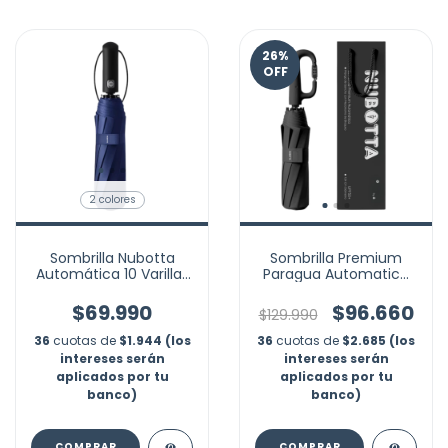
26
%
OFF
2 colores
Sombrilla Nubotta
Sombrilla Premium
Automática 10 Varillas
Paragua Automatico
Ejecutivo Filtro Uv
Mango Mosqueton
Candado Marca
$69.990
$96.660
$129.990
Nubotta
36
cuotas de
$1.944 (los
36
cuotas de
$2.685 (los
intereses serán
intereses serán
aplicados por tu
aplicados por tu
banco)
banco)
COMPRAR
COMPRAR