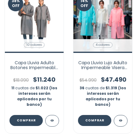
38
%
14
%
OFF
OFF
10 colores
4 colores
Capa Lluvia Adulto
Capa Lluvia Lujo Adulto
Botones Impermeable
Impermeable Visera
Eva Chaqueta Capota
Moto Reflectivo Marca
Marca Nubotta
Nubotta
$11.240
$47.490
$18.090
$54.990
11
cuotas de
$1.022 (los
36
cuotas de
$1.319 (los
intereses serán
intereses serán
aplicados por tu
aplicados por tu
banco)
banco)
COMPRAR
COMPRAR