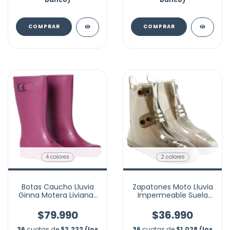
COMPRAR
COMPRAR
4 colores
2 colores
Botas Caucho Lluvia
Zapatones Moto Lluvia
Ginna Motera Livianas
Impermeable Suela
Impermeable
Antideslizantes Marca
Nubotta
$79.990
$36.990
36
cuotas de
$2.222 (los
36
cuotas de
$1.028 (los