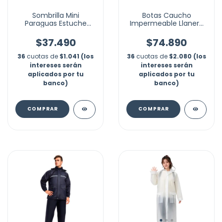
Sombrilla Mini
Botas Caucho
Paraguas Estuche
Impermeable Llanera
Marca Yumar
Clásica Moto Caña
Alta
$37.490
$74.890
36
cuotas de
$1.041 (los
36
cuotas de
$2.080 (los
intereses serán
intereses serán
aplicados por tu
aplicados por tu
banco)
banco)
COMPRAR
COMPRAR