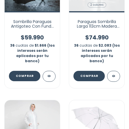
2 colores
Sombrilla Paraguas
Paraguas Sombrilla
Antigoteo Con Funda
Larga 113cm Madera
Protectora Rígida
Ejecutivo Automático
Golf
$59.990
$74.990
36
cuotas de
$1.666 (los
36
cuotas de
$2.083 (los
intereses serán
intereses serán
aplicados por tu
aplicados por tu
banco)
banco)
COMPRAR