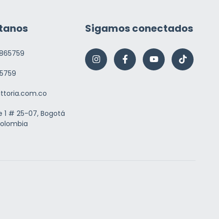
tanos
Sigamos conectados
865759
5759
ittoria.com.co
e 1 # 25-07, Bogotá
Colombia