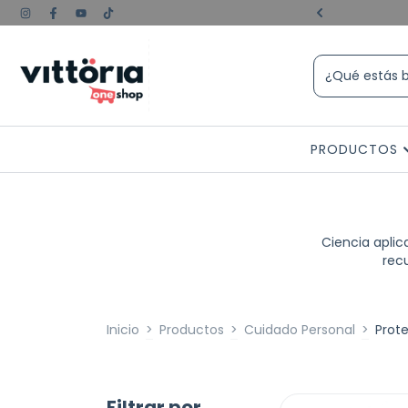
e experiencia💪🏼😎
PRODUCTOS
Ciencia aplic
rec
Inicio
>
Productos
>
Cuidado Personal
>
Prot
Filtrar por