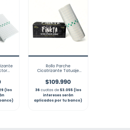
rizante
Rollo Parche
ctor
Cicatrizante Tatuaje
ión
10m Protector Tattoo
0
$109.990
29 (los
36
cuotas de
$3.055 (los
rán
intereses serán
 banco)
aplicados por tu banco)