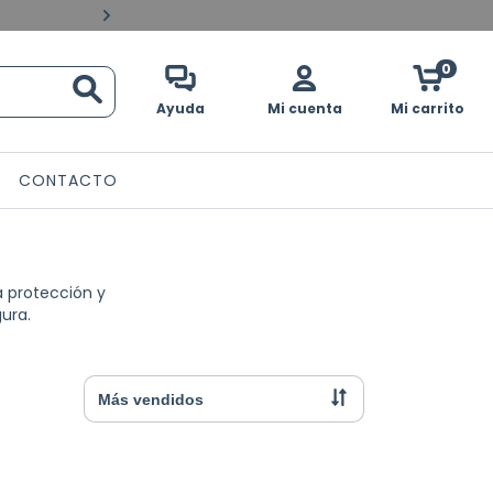
Pagos contraentrega en 
0
Ayuda
Mi cuenta
Mi carrito
CONTACTO
a protección y
ura.