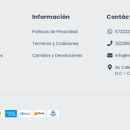
Información
Contác
Políticas de Privacidad
573222
Terminos y Codiciones
322286
es
Cambios y Devoluciones
info@v
Av Call
D.C - 