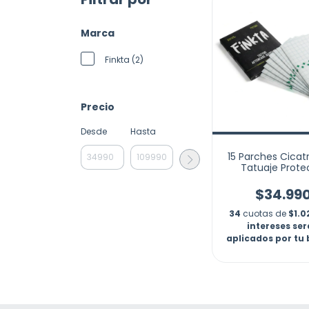
Marca
Finkta (2)
Precio
Desde
Hasta
15 Parches Cicat
Tatuaje Prote
Tattoo Curac
$34.99
34
cuotas de
$1.0
intereses se
aplicados por tu