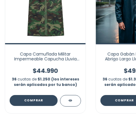
Capa Camuflada Militar
Capa Gabán 
Impermeable Capucha Lluvia
Abrigo Largo Ll
Senderismo
$44.990
$49
36
cuotas de
$1.250 (los intereses
36
cuotas de
$1.
serán aplicados por tu banco)
serán aplicado
COMPRAR
COMPRAR