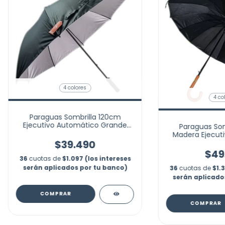
4 colores
4 co
Paraguas Sombrilla 120cm
Ejecutivo Automático Grande
Paraguas Som
Lluvia
Madera Ejecut
Gra
$39.490
$49
36
cuotas de
$1.097 (los intereses
serán aplicados por tu banco)
36
cuotas de
$1.
serán aplicado
COMPRAR
COMPRAR