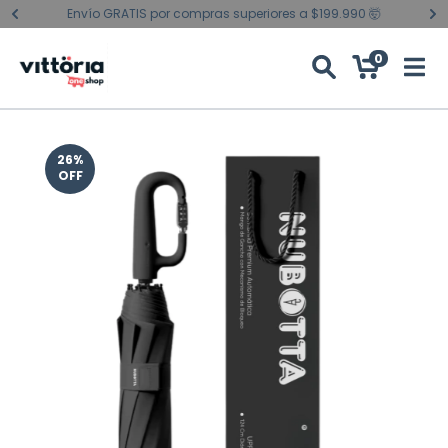
Envío GRATIS por compras superiores a $199.990 🤯
0
26
%
OFF