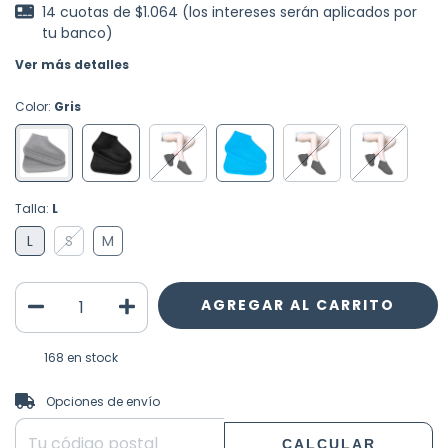
14
cuotas de
$1.064 (los intereses serán aplicados por
tu banco)
Ver más detalles
Color:
Gris
Talla:
L
L
S
M
168
en stock
CAMBIAR CP
Entregas para el CP:
Opciones de envío
CALCULAR