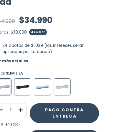
Pad
$34.990
64.990
$30.000
orras:
46
% OFF
34
cuotas de
$1.029 (los intereses serán
aplicados por tu banco)
r más detalles
lor:
SLIM LILA
PAGO CONTRA
ENTREGA
91
en stock