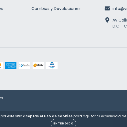
es
Cambios y Devoluciones
info@v
Av Call
D.C - 
os.
por este sitio
aceptas el uso de cookies
para agilizar tu experiencia d
ENTENDIDO