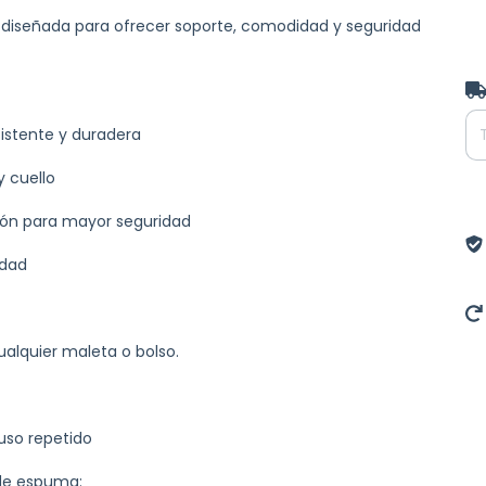
a, diseñada para ofrecer soporte, comodidad y seguridad
Ent
istente y duradera
 cuello
ción para mayor seguridad
idad
cualquier maleta o bolso.
uso repetido
 de espuma: