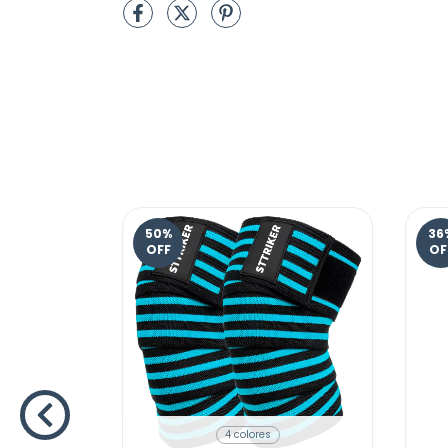
50
%
36
OFF
OF
4 colores