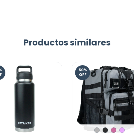
Productos similares
%
50
%
F
OFF