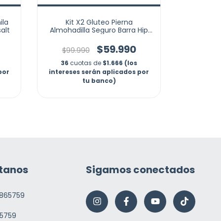
ila
Kit X2 Gluteo Pierna
Morral M
alt
Almohadilla Seguro Barra Hip
Sttriker T
Thrust Gym
$59.990
$99.990
$189.
36
cuotas de
$1.666 (los
36
cuo
por
intereses serán aplicados por
intereses
tu banco)
tanos
Sigamos conectados
865759
5759