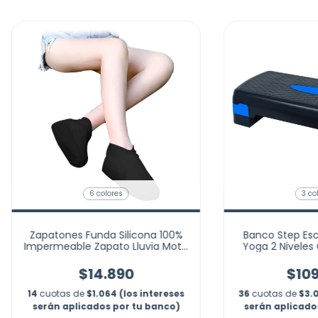
6 colores
3 co
Zapatones Funda Silicona 100%
Banco Step Esc
Impermeable Zapato Lluvia Moto
Yoga 2 Niveles
Marca Nubotta
$14.890
$109
14
cuotas de
$1.064 (los intereses
36
cuotas de
$3.0
serán aplicados por tu banco)
serán aplicado