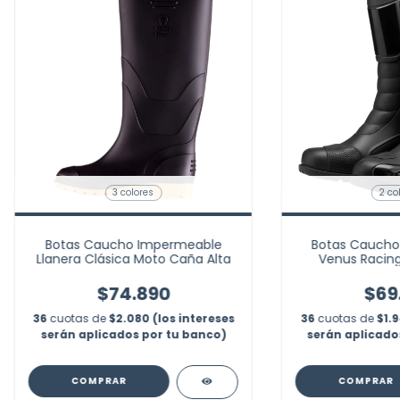
3 colores
2 co
Botas Caucho Impermeable
Botas Caucho
Llanera Clásica Moto Caña Alta
Venus Racing
Refle
$74.890
$69
36
cuotas de
$2.080 (los intereses
36
cuotas de
$1.9
serán aplicados por tu banco)
serán aplicado
COMPRAR
COMPRAR