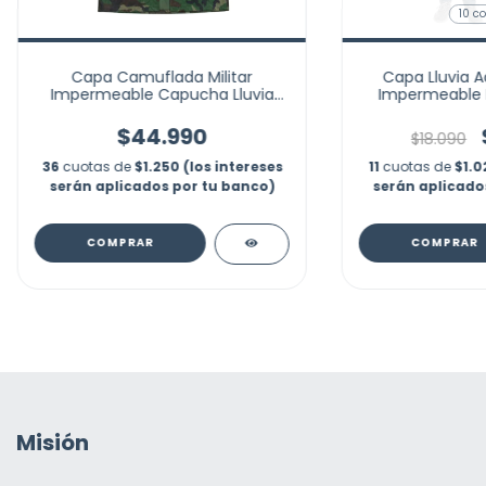
10 co
Capa Camuflada Militar
Capa Lluvia A
Impermeable Capucha Lluvia
Impermeable 
Senderismo
Capota Mar
$44.990
$18.090
36
cuotas de
$1.250 (los intereses
11
cuotas de
$1.0
serán aplicados por tu banco)
serán aplicado
COMPRAR
COMPRAR
Misión