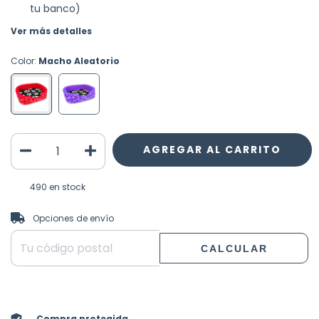
tu banco)
Ver más detalles
Color:
Macho Aleatorio
490
en stock
CAMBIAR CP
Entregas para el CP:
Opciones de envío
CALCULAR
Compra protegida